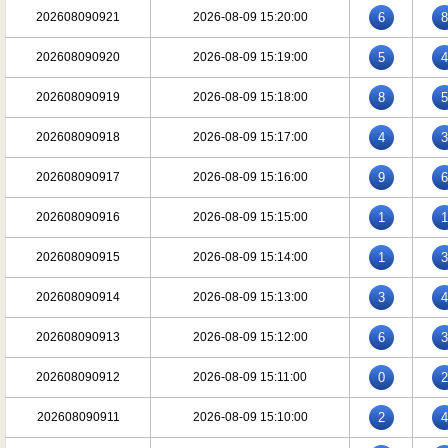
202608090921
2026-08-09 15:20:00
6
8
202608090920
2026-08-09 15:19:00
5
4
202608090919
2026-08-09 15:18:00
8
5
202608090918
2026-08-09 15:17:00
4
3
202608090917
2026-08-09 15:16:00
9
6
202608090916
2026-08-09 15:15:00
1
1
202608090915
2026-08-09 15:14:00
1
3
202608090914
2026-08-09 15:13:00
3
4
202608090913
2026-08-09 15:12:00
6
3
202608090912
2026-08-09 15:11:00
0
2
202608090911
2026-08-09 15:10:00
2
4