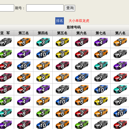
期号：
排名
大小单双龙虎
彩球号码
亚 军
第三名
第四名
第五名
第六名
第七名
第八名