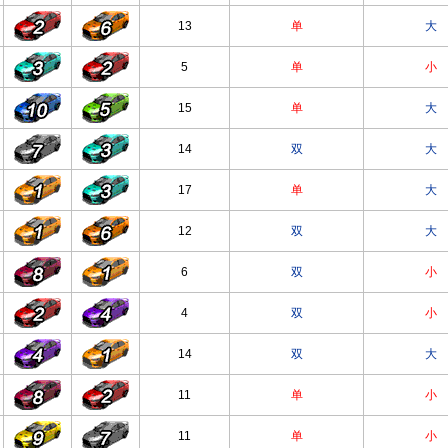
13
单
大
5
单
小
15
单
大
14
双
大
17
单
大
12
双
大
6
双
小
4
双
小
14
双
大
11
单
小
11
单
小