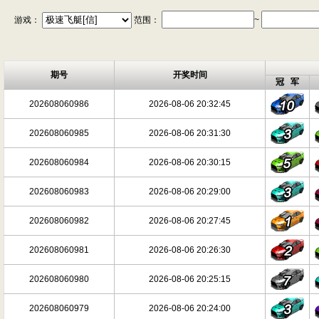
游戏：
范围：
~
期号
开奖时间
冠 军
202608060986
2026-08-06 20:32:45
202608060985
2026-08-06 20:31:30
202608060984
2026-08-06 20:30:15
202608060983
2026-08-06 20:29:00
202608060982
2026-08-06 20:27:45
202608060981
2026-08-06 20:26:30
202608060980
2026-08-06 20:25:15
202608060979
2026-08-06 20:24:00