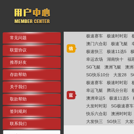
极速赛车
极速时时彩
常见问题
澳门六合彩
极速飞艇
联盟协议
极速快三
极速11选5
极
幸运农场
湖南快十
福
推荐好友
SG飞艇
澳洲飞艇
澳洲
存款帮助
SG快乐10分
大发28
S
极速赛车
极速时时彩
关于我们
幸运飞艇
腾讯分分彩
澳洲幸运5
极速11选5
取款帮助
大发时时彩
SG极速赛车
签到规则
快乐六合彩
澳洲时时彩
大发快三
SG快三
大发
联系我们