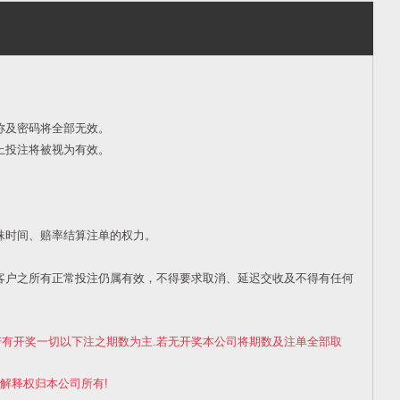
称及密码将全部无效。
上投注将被视为有效。
珠时间、赔率结算注单的权力。
客户之所有正常投注仍属有效，不得要求取消、延迟交收及不得有任何
内若有开奖一切以下注之期数为主.若无开奖本公司将期数及注单全部取
切解释权归本公司所有!