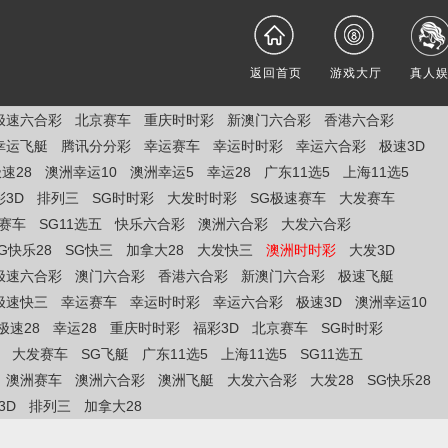
返回首页
游戏大厅
真人
极速六合彩
北京赛车
重庆时时彩
新澳门六合彩
香港六合彩
幸运飞艇
腾讯分分彩
幸运赛车
幸运时时彩
幸运六合彩
极速3D
速28
澳洲幸运10
澳洲幸运5
幸运28
广东11选5
上海11选5
彩3D
排列三
SG时时彩
大发时时彩
SG极速赛车
大发赛车
赛车
SG11选五
快乐六合彩
澳洲六合彩
大发六合彩
G快乐28
SG快三
加拿大28
大发快三
澳洲时时彩
大发3D
极速六合彩
澳门六合彩
香港六合彩
新澳门六合彩
极速飞艇
极速快三
幸运赛车
幸运时时彩
幸运六合彩
极速3D
澳洲幸运10
极速28
幸运28
重庆时时彩
福彩3D
北京赛车
SG时时彩
大发赛车
SG飞艇
广东11选5
上海11选5
SG11选五
澳洲赛车
澳洲六合彩
澳洲飞艇
大发六合彩
大发28
SG快乐28
3D
排列三
加拿大28