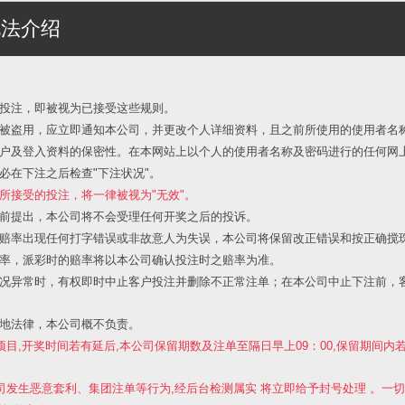
法介绍
投注，即被视为已接受这些规则。
被盗用，应立即通知本公司，并更改个人详细资料，且之前所使用的使用者名
户及登入资料的保密性。在本网站上以个人的使用者名称及密码进行的任何网
必在下注之后检查"下注状况"。
所接受的投注，将一律被视为"无效"。
前提出，本公司将不会受理任何开奖之后的投诉。
赔率出现任何打字错误或非故意人为失误，本公司将保留改正错误和按正确搅
率，派彩时的赔率将以本公司确认投注时之赔率为准。
况异常时，有权即时中止客户投注并删除不正常注单；在本公司中止下注前，
地法律，本公司概不负责。
戏项目,开奖时间若有延后,本公司保留期数及注单至隔日早上09：00,保留期间
公司发生恶意套利、集团注单等行为,经后台检测属实 将立即给予封号处理 。一