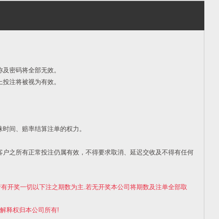
称及密码将全部无效。
上投注将被视为有效。
珠时间、赔率结算注单的权力。
客户之所有正常投注仍属有效，不得要求取消、延迟交收及不得有任何
内若有开奖一切以下注之期数为主.若无开奖本公司将期数及注单全部取
切解释权归本公司所有!