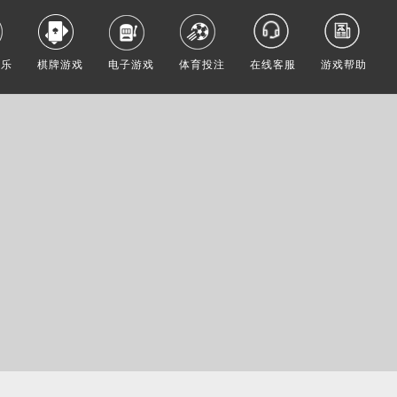
娱乐
棋牌游戏
电子游戏
体育投注
在线客服
游戏帮助