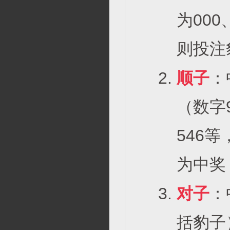
为00
则投注
顺子
：
（数字9
546
为中奖
对子
：
括豹子）