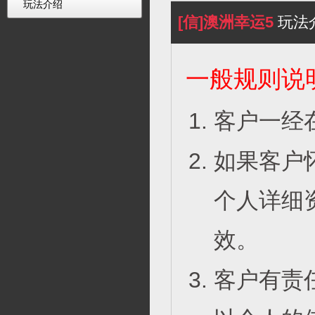
玩法介绍
[信]澳洲幸运5
玩法
一般规则说
客户一经
如果客户
个人详细
效。
客户有责