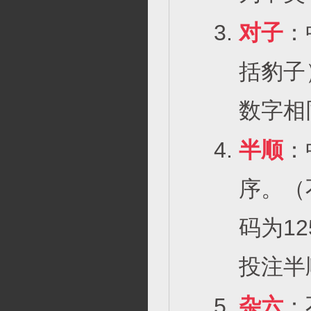
对子
：
括豹子）
数字相
半顺
：
序。（
码为1
投注半
杂六
：