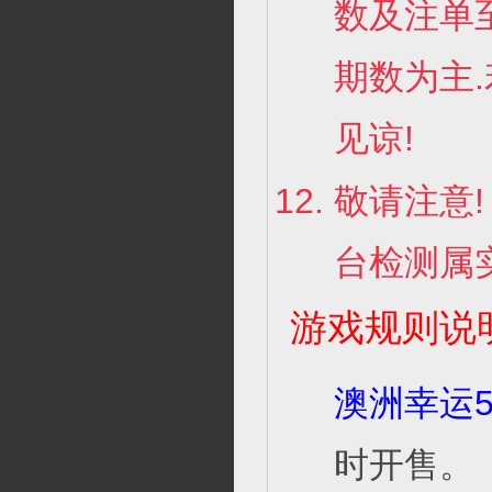
数及注单
期数为主
见谅!
敬请注意
台检测属
游戏规则说
澳洲幸运
时开售。