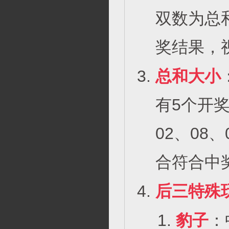
双数为总
奖结果，
总和大小
有5个开
02、08
合符合中
后三特殊
豹子
：