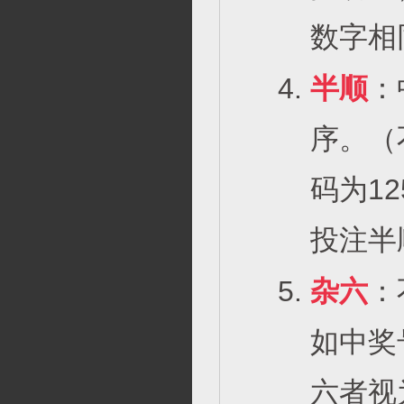
数字相
半顺
：
序。（
码为1
投注半
杂六
：
如中奖
六者视