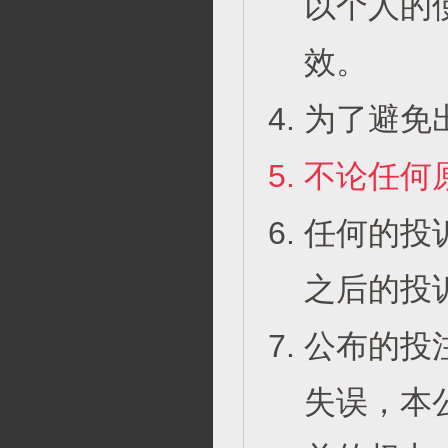
以个人的
效。
为了避免
不论任何
任何的投
之后的投
公布的投
失误，本